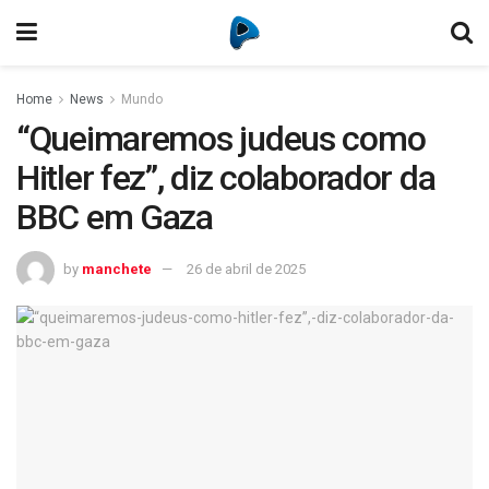
Home
News
Mundo
“Queimaremos judeus como
Hitler fez”, diz colaborador da
BBC em Gaza
by
manchete
26 de abril de 2025