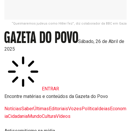
“Queimaremos judeus como Hitler fez”, diz colaborador da BBC em Gaza
Sábado, 26 de Abril de
2025
ENTRAR
Encontre matérias e conteúdos da Gazeta do Povo
Notícias
Saber
Últimas
Editoriais
Vozes
Política
Ideias
Econom
ia
Cidadania
Mundo
Cultura
Vídeos
Antissemitismo na mídia