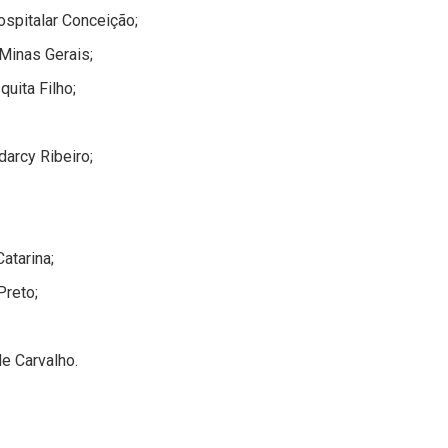
spitalar Conceição;
Minas Gerais;
uita Filho;
arcy Ribeiro;
atarina;
Preto;
e Carvalho.