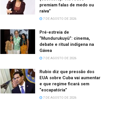
premiam falas de medo ou
raiva”
7 DE AGOSTO DE 2026
Pré-estreia de
“Mundurukuyü”: cinema,
debate e ritual indígena na
Gávea
7 DE AGOSTO DE 2026
Rubio diz que pressão dos
EUA sobre Cuba vai aumentar
e que regime ficará sem
“escapatória”
7 DE AGOSTO DE 2026