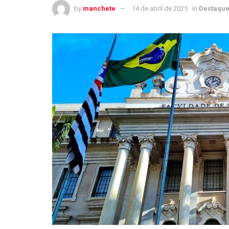
by
manchete
14 de abril de 2025
in
Destaqu