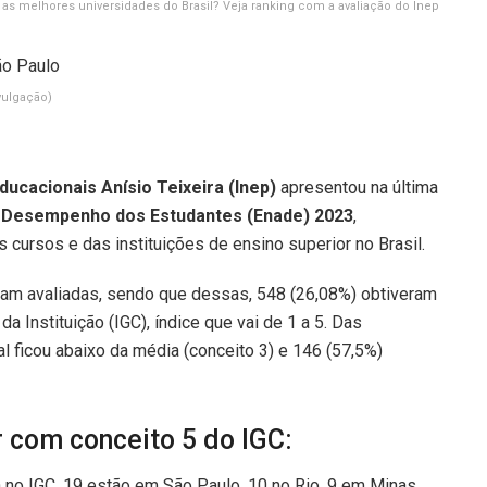
 as melhores universidades do Brasil? Veja ranking com a avaliação do Inep
vulgação)
ducacionais Anísio Teixeira (Inep)
apresentou na última
 Desempenho dos Estudantes (Enade) 2023
,
s cursos e das instituições de ensino superior no Brasil.
oram avaliadas, sendo que dessas, 548 (26,08%) obtiveram
a Instituição (IGC), índice que vai de 1 a 5. Das
l ficou abaixo da média (conceito 3) e 146 (57,5%)
r com conceito 5 do IGC:
 no IGC, 19 estão em São Paulo, 10 no Rio, 9 em Minas