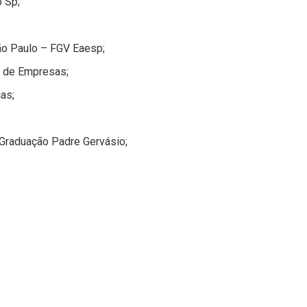
o Sp;
ão Paulo – FGV Eaesp;
e de Empresas;
as;
-Graduação Padre Gervásio;