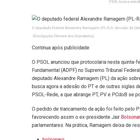
PSOL busca adesã
O deputado federal Alexandre Ramagem (PL-RJ): decisão da Câma
(Divulgação/Câmara dos Deputados)
Continua após publicidade
O PSOL anunciou que protocolaria nesta quinta-fe
Fundamental (ADPF) no Supremo Tribunal Federal 
deputado Alexandre Ramagem (PL) da ação sobre t
busca agora a adesão do PT e de outras siglas d
PSOL-Rede, a que abrange PT, PV e PCdoB se pos
O pedido de trancamento da ação foi feito pelo 
favorecendo assim o ex-presidente Jair
Bolsona
parlamentares. Na prática, Ramagem deixa de re
bolsonaro