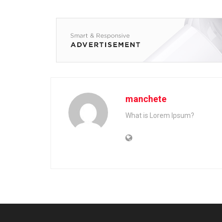
manchete
What is Lorem Ipsum?