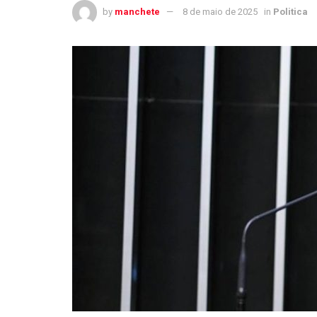
by
manchete
8 de maio de 2025
in
Politica