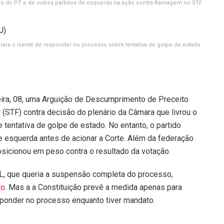
o do PT e de outros partidos de esquerda na ação contra Ramagem no STF
ra o isente de responder no processo sobre tentativa de golpe de estado
ira, 08, uma A
rguição de Descumprimento de Preceito
(STF) contra decisão do plenário da Câmara que livrou o
entativa de golpe de estado. No entanto, o partido
e esquerda antes de acionar a Corte. Além da federação
icionou em peso contra o resultado da votação.
PL, que queria a suspensão completa do processo,
ro
. Mas a a Constituição prevê a medida apenas para
sponder no processo enquanto tiver mandato.