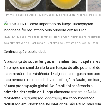
Primeiro caso e surto: os superfungos que preocupam hospitais brasileiros
RESISTENTE: caso importado do fungo Trichophyton indotineae foi registrado
pela primeira vez no Brasil
(Anais Brasileiros de Dermatologia/Reprodução)
Continua após publicidade
A presença de
superfungos em ambientes hospitalares
é sempre um sinal de alerta em função do alto potencial de
transmissão, da resistência de alguns microrganismos aos
tratamentos e do risco de levar a infecções fatais, por isso,
há uma preocupação global. No Brasil, foi confirmada a
primeira detecção do fungo
altamente transmissível e
resistente
Trichophyton indotineae
, um caso importado
registrado em Piracicaba, no interior de São Paulo, mas que