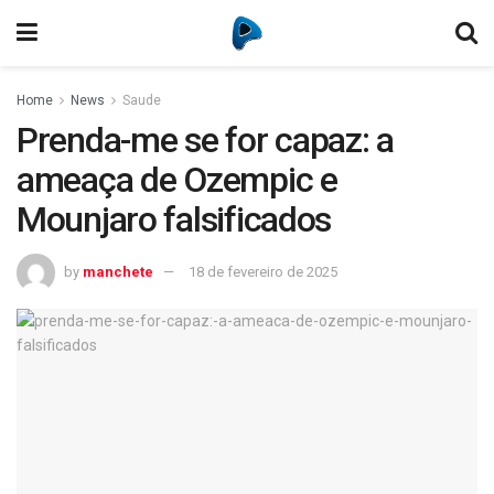
Home
News
Saude
Prenda-me se for capaz: a
ameaça de Ozempic e
Mounjaro falsificados
by
manchete
18 de fevereiro de 2025