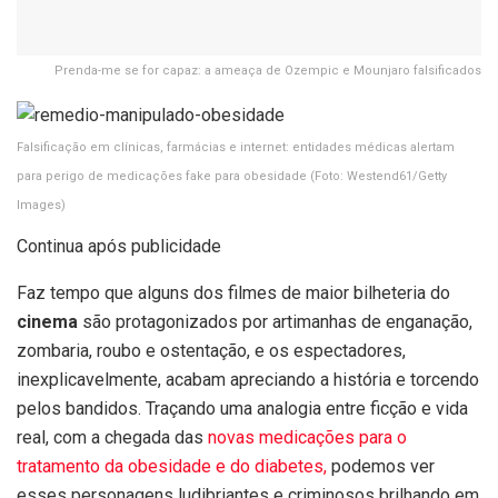
Prenda-me se for capaz: a ameaça de Ozempic e Mounjaro falsificados
Falsificação em clínicas, farmácias e internet: entidades médicas alertam
para perigo de medicações fake para obesidade
(Foto: Westend61/Getty
Images)
Continua após publicidade
Faz tempo que alguns dos filmes de maior bilheteria do
cinema
são protagonizados por artimanhas de enganação,
zombaria, roubo e ostentação, e os espectadores,
inexplicavelmente, acabam apreciando a história e torcendo
pelos bandidos. Traçando uma analogia entre ficção e vida
real, com a chegada das
novas medicações para o
tratamento da obesidade e do diabetes,
podemos ver
esses personagens ludibriantes e criminosos brilhando em