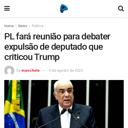
Home
News
Politica
PL fará reunião para debater
expulsão de deputado que
criticou Trump
by
manchete
6 de agosto de 2025