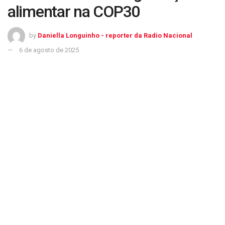
alimentar na COP30
by
Daniella Longuinho - reporter da Radio Nacional
6 de agosto de 2025
Consea pretende inserir discussão sobre segurança alimentar na COP30
A relação entre a agenda climática e a segurança alimentar,
e a saída do Brasil do Mapa da Fome da ONU foram os
temas centrais da 2ª Reunião plenária do Consea, Conselho