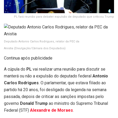
PL fará reunião para debater expulsão de deputado que criticou Trump
Deputado Antonio Carlos Rodrigues, relator da PEC da
Anistia
(Divulgação/Câmara dos Deputados)
Continua após publicidade
A cúpula do
PL
vai realizar uma reunião para discutir se
manterá ou não a expulsão do deputado federal
Antonio
Carlos Rodrigues
. O parlamentar, que estava filiado ao
partido há 20 anos, foi desligado da legenda na semana
passada, depois de criticar as sanções impostas pelo
governo
Donald Trump
ao ministro do Supremo Tribunal
Federal (STF)
Alexandre de Moraes
.