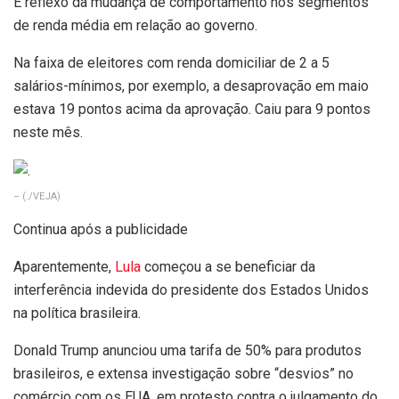
É reflexo da mudança de comportamento nos segmentos
de renda média em relação ao governo.
Na faixa de eleitores com renda domiciliar de 2 a 5
salários-mínimos, por exemplo, a desaprovação em maio
estava 19 pontos acima da aprovação. Caiu para 9 pontos
neste mês.
–
(./VEJA)
Continua após a publicidade
Aparentemente,
Lula
começou a se beneficiar da
interferência indevida do presidente dos Estados Unidos
na política brasileira.
Donald Trump anunciou uma tarifa de 50% para produtos
brasileiros, e extensa investigação sobre “desvios” no
comércio com os EUA, em protesto contra o julgamento do