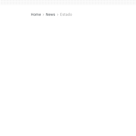
Home
News
Estado
Os melhores moment
Fernanda Torres n
by
manchete
17 de janeiro de 2025
in
Estado