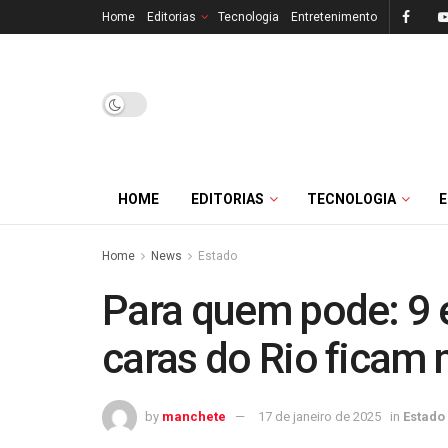
Home
Editorias
Tecnologia
Entretenimento
HOME
EDITORIAS
TECNOLOGIA
Home
News
Estado
Para quem pode: 9 e
caras do Rio ficam 
by
manchete
17 de janeiro de 2025
in
Estado