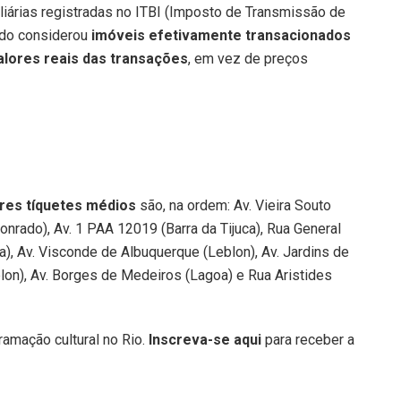
iárias registradas no ITBI (Imposto de Transmissão de
tudo considerou
imóveis efetivamente transacionados
alores reais das transações
, em vez de preços
ores tíquetes médios
são, na ordem: Av. Vieira Souto
nrado), Av. 1 PAA 12019 (Barra da Tijuca), Rua General
a), Av. Visconde de Albuquerque (Leblon), Av. Jardins de
blon), Av. Borges de Medeiros (Lagoa) e Rua Aristides
amação cultural no Rio.
Inscreva-se aqui
para receber a