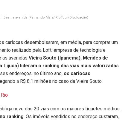
ilhões na avenida
(Fernando Maia/ RioTour/Divulgação)
o os cariocas desembolsaram, em média, para comprar um
to realizado pela Loft, empresa de tecnologia e
ue as avenidas
Vieira Souto (Ipanema), Mendes de
 Tijuca) lideram o ranking das vias mais valorizadas
ses endereços, no último ano,
os cariocas
hegando a R$ 8,1 milhões no caso da Vieira Souto.
 Rio
 abriga nove das 20 vias com os maiores tíquetes médios.
 no ranking
. Os imóveis vendidos no endereço custaram,