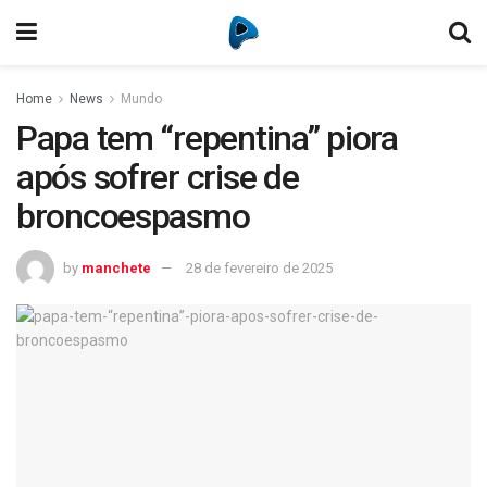
Home
News
Mundo
Papa tem “repentina” piora
após sofrer crise de
broncoespasmo
by
manchete
28 de fevereiro de 2025