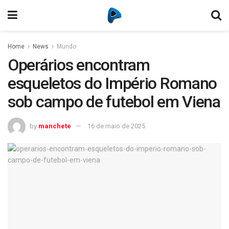
Home
News
Mundo
Operários encontram
esqueletos do Império Romano
sob campo de futebol em Viena
by
manchete
16 de maio de 2025