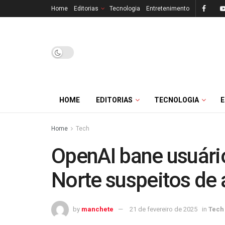
Home
Editorias
Tecnologia
Entretenimento
HOME
EDITORIAS
TECNOLOGIA
Home
Tech
OpenAI bane usuário
Norte suspeitos de 
by
manchete
21 de fevereiro de 2025
in
Tech