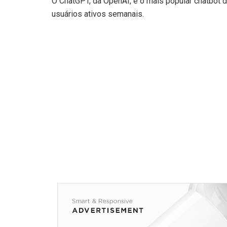
O ChatGPT, da OpenAI, é o mais popular chatbot 
usuários ativos semanais.