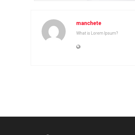
manchete
What is Lorem Ipsum?