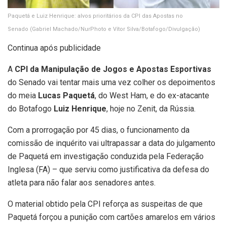
Paquetá e Luiz Henrique: alvos prioritários da CPI das Apostas no
Senado
(Gabriel Machado/NurPhoto e Vítor Silva/Botafogo/Divulgação)
Continua após publicidade
A
CPI da Manipulação de Jogos e Apostas Esportivas
do Senado vai tentar mais uma vez colher os depoimentos
do meia
Lucas Paquetá
, do West Ham, e do ex-atacante
do Botafogo
Luiz Henrique
, hoje no Zenit, da Rússia.
Com a prorrogação por 45 dias, o funcionamento da
comissão de inquérito vai ultrapassar a data do julgamento
de Paquetá em investigação conduzida pela Federação
Inglesa (FA) – que serviu como justificativa da defesa do
atleta para não falar aos senadores antes.
O material obtido pela CPI reforça as suspeitas de que
Paquetá forçou a punição com cartões amarelos em vários