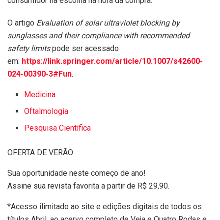
consumidor na escolha na hora da compra.
O artigo
Evaluation of solar ultraviolet blocking by
sunglasses and their compliance with recommended
safety limits
pode ser acessado
em:
https://link.springer.com/article/10.1007/s42600-
024-00390-3#Fun
.
Medicina
Oftalmologia
Pesquisa Científica
OFERTA DE VERÃO
Sua oportunidade neste começo de ano!
Assine sua revista favorita a partir de R$ 29,90.
*Acesso ilimitado ao site e edições digitais de todos os
títulos Abril, ao acervo completo de Veja e Quatro Rodas e