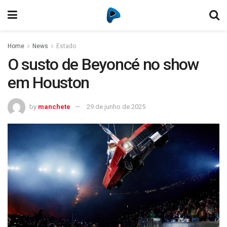
Home
News
Estado
O susto de Beyoncé no show
em Houston
by
manchete
29 de junho de 2025