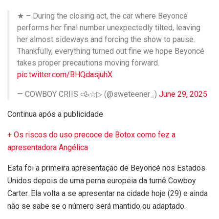
★ – During the closing act, the car where Beyoncé
performs her final number unexpectedly tilted, leaving
her almost sideways and forcing the show to pause.
Thankfully, everything turned out fine we hope Beyoncé
takes proper precautions moving forward.
pic.twitter.com/BHQdasjuhX
— COWBOY CRIIS 𐚁☆▷ (@sweteener_)
June 29, 2025
Continua após a publicidade
+ Os riscos do uso precoce de Botox como fez a
apresentadora Angélica
Esta foi a primeira apresentação de Beyoncé nos Estados
Unidos depois de uma perna europeia da turnê Cowboy
Carter. Ela volta a se apresentar na cidade hoje (29) e ainda
não se sabe se o número será mantido ou adaptado.