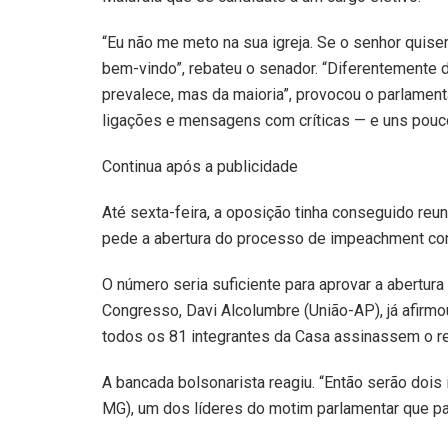
“Eu não me meto na sua igreja. Se o senhor quise
bem-vindo”, rebateu o senador. “Diferentemente d
prevalece, mas da maioria”, provocou o parlamen
ligações e mensagens com críticas — e uns pouco
Continua após a publicidade
Até sexta-feira, a oposição tinha conseguido reu
pede a abertura do processo de impeachment con
O número seria suficiente para aprovar a abertur
Congresso, Davi Alcolumbre (União-AP), já afir
todos os 81 integrantes da Casa assinassem o r
A bancada bolsonarista reagiu. “Então serão dois
MG), um dos líderes do motim parlamentar que par