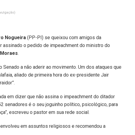
vulgação)
ro Nogueira
(PP-PI) se queixou com amigos da
ter assinado o pedido de impeachment do ministro do
 Moraes
.
no Senado a não aderir ao movimento. Um dos ataques que
lafaia, aliado de primeira hora do ex-presidente Jair
raidor”.
iada em dizer que não assina o impeachment do ditador
2 senadores é o seu joguinho político, psicológico, para
ça”, escreveu o pastor em sua rede social.
e envolveu em assuntos religiosos e recomendou a