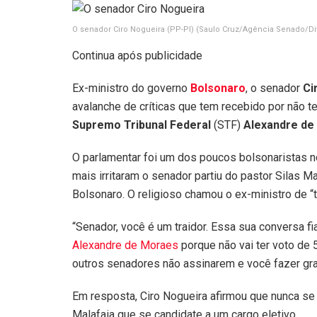
O senador Ciro Nogueira (PP-PI)
(Saulo Cruz/Agência Senado/Di
Continua após publicidade
Ex-ministro do governo
Bolsonaro
, o senador
Ci
avalanche de críticas que tem recebido por não 
Supremo Tribunal Federal
(STF)
Alexandre de
O parlamentar foi um dos poucos bolsonaristas 
mais irritaram o senador partiu do pastor Silas Ma
Bolsonaro. O religioso chamou o ex-ministro de “t
“Senador, você é um traidor. Essa sua conversa f
Alexandre de Moraes
porque não vai ter voto de 5
outros senadores não assinarem e você fazer gra
Em resposta, Ciro Nogueira afirmou que nunca s
Malafaia que se candidate a um cargo eletivo.