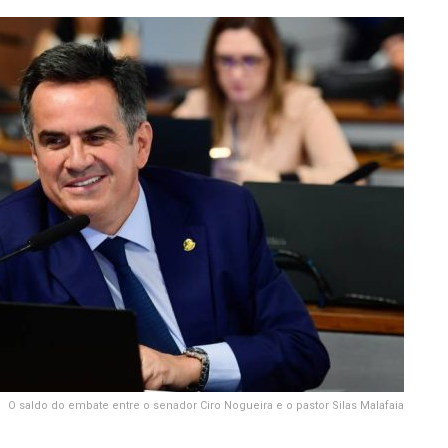
O saldo do embate entre o senador Ciro Nogueira e o pastor Silas Malafaia