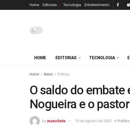
Home
Editorias
Tecnologia
Entretenimento
HOME
EDITORIAS
TECNOLOGIA
Home
News
Politica
O saldo do embate e
Nogueira e o pastor
by
manchete
10 de agosto de 2025
in
Politi