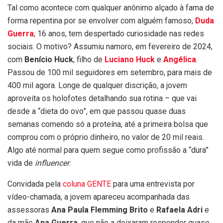
Tal como acontece com qualquer anônimo alçado à fama de
forma repentina por se envolver com alguém famoso,
Duda
Guerra
, 16 anos,
tem despertado curiosidade nas redes
sociais. O motivo? Assumiu namoro, em fevereiro de 2024,
com
Benício Huck
, filho de
Luciano Huck
e
Angélica
.
Passou de 100 mil seguidores em setembro, para mais de
400 mil agora. Longe de qualquer discrição, a jovem
aproveita os holofotes detalhando sua rotina – que vai
desde a “dieta do ovo”, em que passou quase duas
semanas comendo só a proteína, até a primeira bolsa que
comprou com o próprio dinheiro, no valor de 20 mil reais.
Algo até normal para quem segue como profissão a “dura”
vida de
influencer
.
Convidada pela
coluna GENTE
para uma entrevista por
vídeo-chamada, a jovem apareceu acompanhada das
assessoras
Ana Paula Flemming Brito
e
Rafaela Adri
e
da mãe
Ana Guerra
, que não a deixaram responder quase