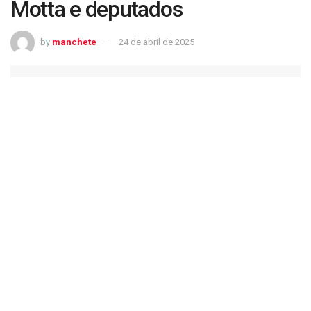
Motta e deputados
by
manchete
24 de abril de 2025
Cobranças, promessas e vinho caro: o jantar de Lula com Motta e deputados