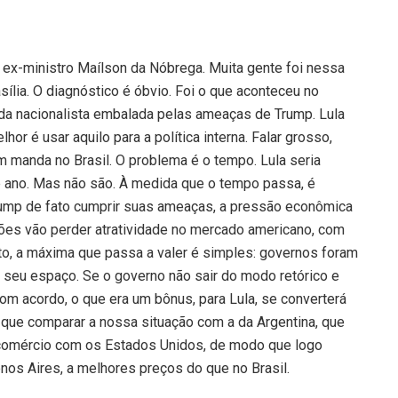
 ex-ministro Maílson da Nóbrega. Muita gente foi nessa
sília. O diagnóstico é óbvio. Foi o que aconteceu no
nda nacionalista embalada pelas ameaças de Trump. Lula
hor é usar aquilo para a política interna. Falar grosso,
ém manda no Brasil. O problema é o tempo. Lula seria
ano. Mas não são. À medida que o tempo passa, é
rump de fato cumprir suas ameaças, a pressão econômica
iões vão perder atratividade no mercado americano, com
, a máxima que passa a valer é simples: governos foram
 seu espaço. Se o governo não sair do modo retórico e
om acordo, o que era um bônus, para Lula, se converterá
que comparar a nossa situação com a da Argentina, que
e comércio com os Estados Unidos, de modo que logo
os Aires, a melhores preços do que no Brasil.