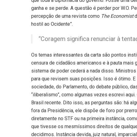
que toda a diplomacia do governo. Fosse uma derr
ganha e se perde. A questão é perder por W.O. Per
percepção de uma revista como
The Economist
d
hostil ao Ocidente”.
“Coragem significa renunciar à tent
Os temas interessantes da carta são pontos inst
censura de cidadãos americanos e à pauta mais 
sistema de poder cederá a nada disso. Ministros
para que revisem suas posições. Isso é ótimo. 
sociedade, do Parlamento, do debate público, da
“iliberalismo”, como algumas vezes escrevi aqui. 
Brasil recente. Dito isso, as perguntas são: há
fora da Presidência, ele dispõe de foro por prerr
diretamente no STF ou na primeira instância, co
que tivesse os mesmíssimos direitos de qualque
decidimos. Instância devida, juiz natural, imparci