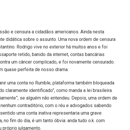
ssão e censura a cidadãos americanos. Ainda nesta
e didática sobre o assunto. Uma nova ordem de censura
antino. Rodrigo vive no exterior há muitos anos e foi
aporte retido, banido da internet, contas bancárias
contra um câncer complicado, e foi novamente censurado.
gem quase perfeita de nosso drama.
banir uma conta no Rumble, plataforma também bloqueada
o claramente identificado”, como manda a lei brasileira.
eviamente”, se alguém não entendeu. Depois, uma ordem de
m nenhum contraditório, com o réu e advogados sabendo
e sentido uma conta inativa representaria uma grave
 no fim do dia, é um tanto óbvia: anda tudo o.k. com
 próprio julgamento.