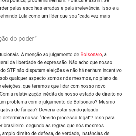
ota política, problema nenhum. Política é assim, se
der pelas escolhas erradas e pela irrelevância. Isso e a
efinindo Lula como um líder que soa “cada vez mais
ação do poder”
itucionais. A menção ao julgamento de
Bolsonaro
, à
geral da liberdade de expressão. Não acho que nosso
 do STF não disputam eleições e não há nenhum incentivo
E sob qualquer aspecto somos nós mesmos, no plano da
s eleições, que teremos que lidar com nosso novo
Com a relativização inédita de nosso estado de direito no
 algum problema com o julgamento de Bolsonaro? Mesmo
ogativa de função? Deveria estar sendo julgado
mo determina nosso “devido processo legal”? Isso para
r brasileiro, segundo as regras que nós mesmos
al, amplo direito de defesa, de verdade, instâncias de