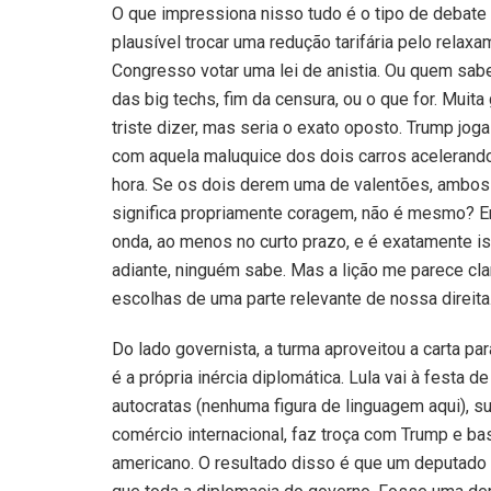
O que impressiona nisso tudo é o tipo de debate q
plausível trocar uma redução tarifária pelo relax
Congresso votar uma lei de anistia. Ou quem sab
das big techs, fim da censura, ou o que for. Mui
triste dizer, mas seria o exato oposto. Trump jog
com aquela maluquice dos dois carros acelerando 
hora. Se os dois derem uma de valentões, ambos m
significa propriamente coragem, não é mesmo? 
onda, ao menos no curto prazo, e é exatamente 
adiante, ninguém sabe. Mas a lição me parece cla
escolhas de uma parte relevante de nossa direita
Do lado governista, a turma aproveitou a carta pa
é a própria inércia diplomática. Lula vai à festa 
autocratas (nenhuma figura de linguagem aqui), su
comércio internacional, faz troça com Trump e 
americano. O resultado disso é que um deputado 