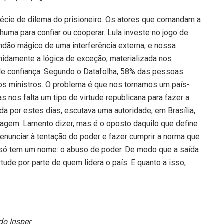
spécie de dilema do prisioneiro. Os atores que comandam a
nhuma para confiar ou cooperar. Lula investe no jogo de
ndão mágico de uma interferência externa; e nossa
nidamente a lógica de exceção, materializada nos
 de confiança. Segundo o Datafolha, 58% das pessoas
os ministros. O problema é que nos tornamos um país-
 nos falta um tipo de virtude republicana para fazer a
nda por estes dias, escutava uma autoridade, em Brasília,
oragem. Lamento dizer, mas é o oposto daquilo que define
enunciar à tentação do poder e fazer cumprir a norma que
só tem um nome: o abuso de poder. De modo que a saída
ude por parte de quem lidera o país. E quanto a isso,
do Insper