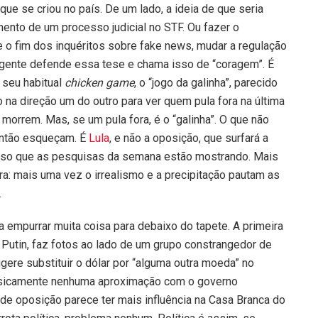
ue se criou no país. De um lado, a ideia de que seria
amento de um processo judicial no STF. Ou fazer o
e o fim dos inquéritos sobre fake news, mudar a regulação
ta gente defende essa tese e chama isso de “coragem”. É
a seu habitual
chicken game
, o “jogo da galinha”, parecido
na direção um do outro para ver quem pula fora na última
orrem. Mas, se um pula fora, é o “galinha”. O que não
Então esqueçam. É
Lula
, e não a oposição, que surfará a
isso que as pesquisas da semana estão mostrando. Mais
ra: mais uma vez o irrealismo e a precipitação pautam as
.
ra empurrar muita coisa para debaixo do tapete. A primeira
de Putin, faz fotos ao lado de um grupo constrangedor de
gere substituir o dólar por “alguma outra moeda” no
basicamente nenhuma aproximação com o governo
de oposição parece ter mais influência na Casa Branca do