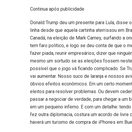
Continua após publicidade
Donald Trump deu um presente para Lula, disse o
linha desde que aquela cartinha aterrissou em Bra
Canadá, na eleição de Mark Carney, surfando a o
tem faro político, e logo se deu conta de que o mel
fazer piada, reunir empresários, dizer que ningu
mesmo um sortudo se as eleições fossem neste 
possível que o jogo vá ficando complicado. Se T
vai aumentar. Nosso suco de laranja e nossos av
óbvios efeitos econômicos. Em um certo momento
eleitos para resolver problemas. Ou devem ceder
passar a negociar de verdade, para chegar a um b
em um pequeno inferno. E com um detalhe: tendo 
fez outra diplomacia, costura um acordo de livr
haverá um turismo de compra de iPhones em Buen