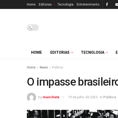
Home
Editorias
Tecnologia
Entretenimento
HOME
EDITORIAS
TECNOLOGIA
Home
News
Politica
O impasse brasileir
by
manchete
19 de julho de 2025
in
Politica