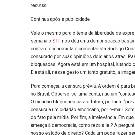
recurso.
Continua após a publicidade
Vale o mesmo para o tema da liberdade de expre
semana o
STF
nos deu uma demonstração bastant
contra o economista e comentarista Rodrigo Const
censurado por suas opiniões dois anos atrás. Pass
bloqueadas. Agora está em um hospital, lutando 
E está ali, nesse gesto um tanto gratuito, a ima
Para começar, a censura prévia. A ordem é para 
no Brasil. Observe-se: uma conta, não um “conteúd
O cidadão bloqueado para o futuro, portanto “pr
censura a um cidadão americano, por e-mail. Se
do fato pela mídia. Por fim, a irrelevância. Em qu
ameaça à democracia, como reza a lei? A pergunta,
nosso estado de direito? Cada um pode fazer seu