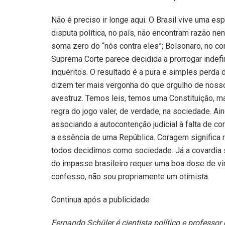
Não é preciso ir longe aqui. O Brasil vive uma e
disputa política, no país, não encontram razão ne
soma zero do “nós contra eles”; Bolsonaro, no co
Suprema Corte parece decidida a prorrogar indefi
inquéritos. O resultado é a pura e simples perda
dizem ter mais vergonha do que orgulho de noss
avestruz. Temos leis, temos uma Constituição, mas
regra do jogo valer, de verdade, na sociedade. Ai
associando a autocontenção judicial à falta de c
a essência de uma República. Coragem significa r
todos decidimos como sociedade. Já a covardia 
do impasse brasileiro requer uma boa dose de virt
confesso, não sou propriamente um otimista.
Continua após a publicidade
Fernando Schüler é cientista político e professor 