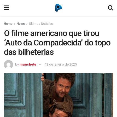
Home
News
Ultimas Noticias
O filme americano que tirou
‘Auto da Compadecida’ do topo
das bilheterias
by
manchete
13 de janeiro de 2025