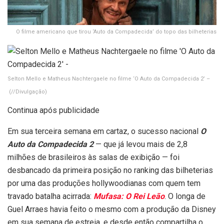
O filme americano que tirou ‘Auto da Compadecida’ do topo das bilheterias
Selton Mello e Matheus Nachtergaele no filme ‘O Auto da Compadecida 2’ –
(//Divulgação)
Continua após publicidade
Em sua terceira semana em cartaz, o sucesso nacional
O
Auto da Compadecida 2
— que já levou mais de 2,8
milhões de brasileiros às salas de exibição — foi
desbancado da primeira posição no ranking das bilheterias
por uma das produções hollywoodianas com quem tem
travado batalha acirrada:
Mufasa: O Rei Leão
. O longa de
Guel Arraes havia feito o mesmo com a produção da Disney
em sua semana de estreia, e desde então compartilha o