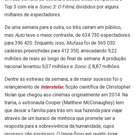
Top 3 com ela e
Sonic 3: O Filme
, divididos por alguns
milhares de espectadores.
De uma semana para a outra, os três caíram em público,
mas
Auto
teve o maior contraste, de 634 730 espectadores
para 396 420. Enquanto isso,
Mufasa
foi de 565 030
cadeiras preenchidas para 412 350, arrecadando 9,22
milhões de reais ao longo do final de semana. A produção
nacional levantou 9,07 milhões e
Sonic 3
, 8,87 milhões.
Dentre as estreias da semana, a de maior sucesso foi o
relançamento de
Interstelar
, ficção científica de Christopher
Nolan que chegou aos cinemas originalmente em 2014. Na
trama, o astronauta Cooper (Matthew McConaughey) tem
que deixar a família para trás em sua fazenda para viajar
através de um buraco de minhoca que promete ser a
resposta para a sobrevivência da humanidade, cujos
recursos são escassos. O longa ficou em quarto lugar,