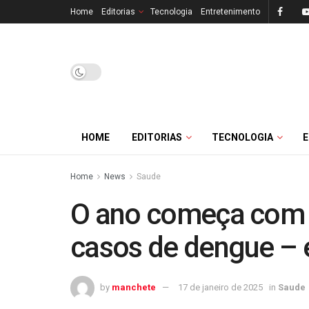
Home
Editorias
Tecnologia
Entretenimento
HOME
EDITORIAS
TECNOLOGIA
Home
News
Saude
O ano começa com 
casos de dengue – e
by
manchete
17 de janeiro de 2025
in
Saude