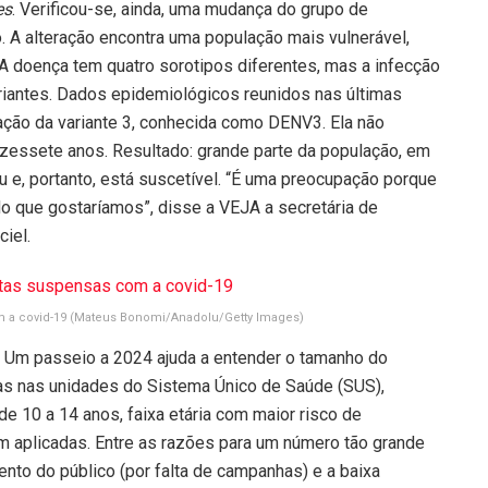
es
. Verificou-se, ainda, uma mudança do grupo de
. A alteração encontra uma população mais vulnerável,
 A doença tem quatro sorotipos diferentes, mas a infecção
ariantes. Dados epidemiológicos reunidos nas últimas
ção da variante 3, conhecida como DENV3. Ela não
ezessete anos. Resultado: grande parte da população, em
u e, portanto, está suscetível. “É uma preocupação porque
 que gostaríamos”, disse a VEJA a secretária de
iel.
m a covid-19
(Mateus Bonomi/Anadolu/Getty Images)
. Um passeio a 2024 ajuda a entender o tamanho do
as nas unidades do Sistema Único de Saúde (SUS),
e 10 a 14 anos, faixa etária com maior risco de
am aplicadas. Entre as razões para um número tão grande
nto do público (por falta de campanhas) e a baixa