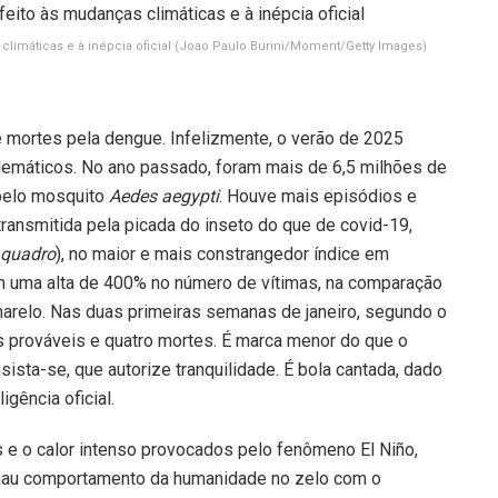
climáticas e à inépcia oficial
(Joao Paulo Burini/Moment/Getty Images)
e mortes pela dengue. Infelizmente, o verão de 2025
emáticos. No ano passado, foram mais de 6,5 milhões de
 pelo mosquito
Aedes aegypti
. Houve mais episódios e
transmitida pela picada do inseto do que de covid-19,
 quadro
), no maior e mais constrangedor índice em
m uma alta de 400% no número de vítimas, na comparação
marelo. Nas duas primeiras semanas de janeiro, segundo o
s prováveis e quatro mortes. É marca menor do que o
sta-se, que autorize tranquilidade. É bola cantada, dado
gência oficial.
s e o calor intenso provocados pelo fenômeno El Niño,
mau comportamento da humanidade no zelo com o