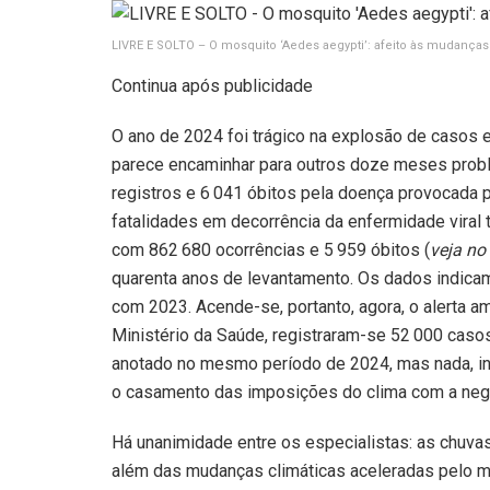
LIVRE E SOLTO – O mosquito ‘Aedes aegypti’: afeito às mudanças 
Continua após publicidade
O ano de 2024 foi trágico na explosão de casos 
parece encaminhar para outros doze meses probl
registros e 6 041 óbitos pela doença provocada
fatalidades em decorrência da enfermidade viral 
com 862 680 ocorrências e 5 959 óbitos (
veja no
quarenta anos de levantamento. Os dados indica
com 2023. Acende-se, portanto, agora, o alerta a
Ministério da Saúde, registraram-se 52 000 caso
anotado no mesmo período de 2024, mas nada, insi
o casamento das imposições do clima com a negli
Há unanimidade entre os especialistas: as chuva
além das mudanças climáticas aceleradas pelo 