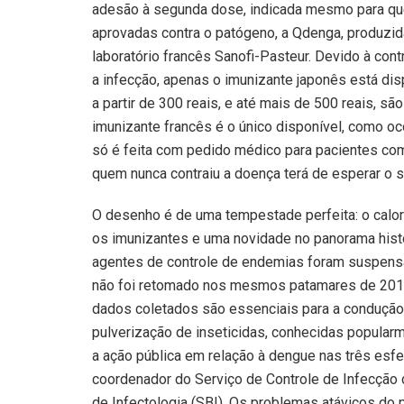
adesão à segunda dose, indicada mesmo para que
aprovadas contra o patógeno, a Qdenga, produzid
laboratório francês Sanofi-Pasteur. Devido à co
a infecção, apenas o imunizante japonês está di
a partir de 300 reais, e até mais de 500 reais, sã
imunizante francês é o único disponível, como oco
só é feita com pedido médico para pacientes com
quem nunca contraiu a doença terá de esperar o s
O desenho é de uma tempestade perfeita: o calor
os imunizantes e uma novidade no panorama histó
agentes de controle de endemias foram suspensas
não foi retomado nos mesmos patamares de 2019 
dados coletados são essenciais para a condução 
pulverização de inseticidas, conhecidas popular
a ação pública em relação à dengue nas três esfe
coordenador do Serviço de Controle de Infecção 
de Infectologia (SBI). Os problemas atávicos do