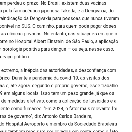
m perdeu o prazo. No Brasil, existem duas vacinas
a pela farmacêutica japonesa Takeda, e a Dengvaxia, do
ntraindicação da Dengvaxia para pessoas que nunca tiveram
sponível no SUS. O caminho, para quem pode pagar doses
o as clínicas privadas. No entanto, nas situações em que o
rre no Hospital Albert Einstein, de São Paulo, a aplicação
 sorologia positiva para dengue — ou seja, nesse caso,
erviço público.
 extremo, a inépcia das autoridades, a desconfiança com
rico. Durante a pandemia da covid-19, as visitas dos
 e, até agora, segundo o próprio governo, esse trabalho
em alguns locais. Isso tem um peso grande, já que os
de medidas efetivas, como a aplicação de larvicidas e a
mente como fumacês. “Em 2024, o fator mais relevante foi
ras de governo”, diz Antonio Carlos Bandeira,
do Hospital Aeroporto e membro da Sociedade Brasileira
 país também precisam ser levados em conta, como o fato