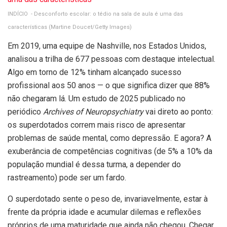
INDÍCIO - Desconforto escolar: o tédio na sala de aula é uma das
características
(Martine Doucet/Getty Images)
Em 2019, uma equipe de Nashville, nos Estados Unidos,
analisou a trilha de 677 pessoas com destaque intelectual.
Algo em torno de 12% tinham alcançado sucesso
profissional aos 50 anos — o que significa dizer que 88%
não chegaram lá. Um estudo de 2025 publicado no
periódico
Archives of Neuropsychiatry
vai direto ao ponto:
os superdotados correm mais risco de apresentar
problemas de saúde mental, como depressão. E agora? A
exuberância de competências cognitivas (de 5% a 10% da
população mundial é dessa turma, a depender do
rastreamento) pode ser um fardo.
O superdotado sente o peso de, invariavelmente, estar à
frente da própria idade e acumular dilemas e reflexões
próprios de uma maturidade que ainda não chegou. Chegar