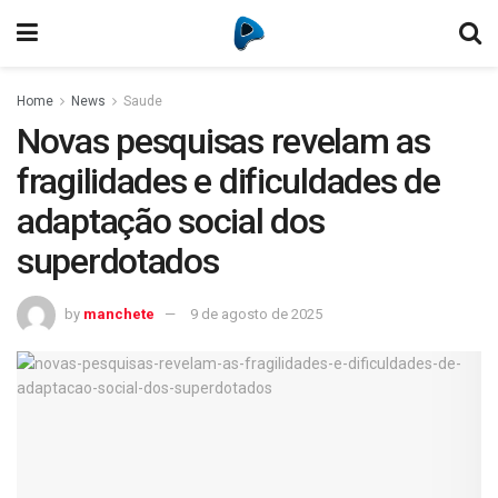
Home
News
Saude
Novas pesquisas revelam as
fragilidades e dificuldades de
adaptação social dos
superdotados
by
manchete
9 de agosto de 2025