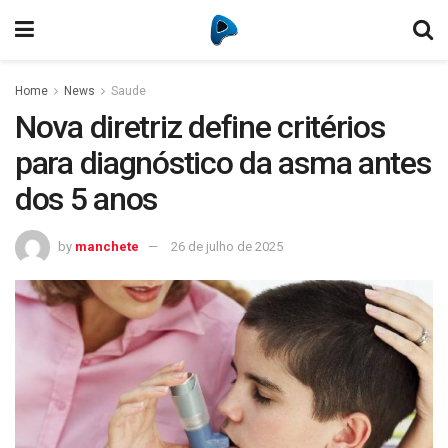
Home
News
Saude
Nova diretriz define critérios
para diagnóstico da asma antes
dos 5 anos
by
manchete
26 de julho de 2025