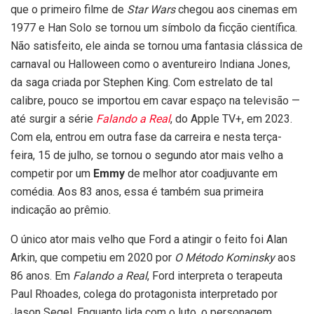
que o primeiro filme de
Star Wars
chegou aos cinemas em
1977 e Han Solo se tornou um símbolo da ficção científica.
Não satisfeito, ele ainda se tornou uma fantasia clássica de
carnaval ou Halloween como o aventureiro Indiana Jones,
da saga criada por Stephen King. Com estrelato de tal
calibre, pouco se importou em cavar espaço na televisão —
até surgir a série
Falando a Real
, do Apple TV+, em 2023.
Com ela, entrou em outra fase da carreira e nesta terça-
feira, 15 de julho, se tornou o segundo ator mais velho a
competir por um
Emmy
de melhor ator coadjuvante em
comédia. Aos 83 anos, essa é também sua primeira
indicação ao prêmio.
O único ator mais velho que Ford a atingir o feito foi Alan
Arkin, que competiu em 2020 por
O Método Kominsky
aos
86 anos. Em
Falando a Real
, Ford interpreta o terapeuta
Paul Rhoades, colega do protagonista interpretado por
Jason Segel. Enquanto lida com o luto, o personagem