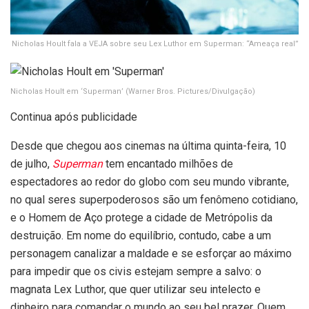
Nicholas Hoult fala a VEJA sobre seu Lex Luthor em Superman: “Ameaça real”
Nicholas Hoult em ‘Superman’
(Warner Bros. Pictures/Divulgação)
Continua após publicidade
Desde que chegou aos cinemas na última quinta-feira, 10
de julho,
Superman
tem encantado milhões de
espectadores ao redor do globo com seu mundo vibrante,
no qual seres superpoderosos são um fenômeno cotidiano,
e o Homem de Aço protege a cidade de Metrópolis da
destruição. Em nome do equilíbrio, contudo, cabe a um
personagem canalizar a maldade e se esforçar ao máximo
para impedir que os civis estejam sempre a salvo: o
magnata Lex Luthor, que quer utilizar seu intelecto e
dinheiro para comandar o mundo ao seu bel prazer. Quem