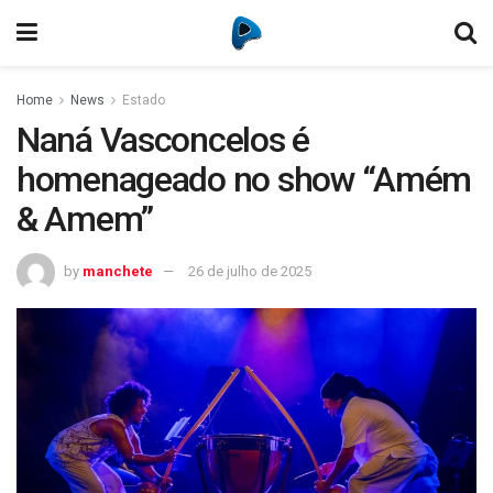
Home
News
Estado
Naná Vasconcelos é
homenageado no show “Amém
& Amem”
by
manchete
26 de julho de 2025