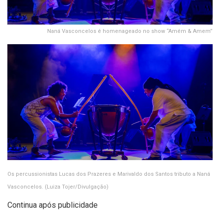
Naná Vasconcelos é homenageado no show “Amém & Amem”
Os percussionistas Lucas dos Prazeres e Marivaldo dos Santos tributo a Naná
Vasconcelos.
(Luiza Tojer/Divulgação)
Continua após publicidade