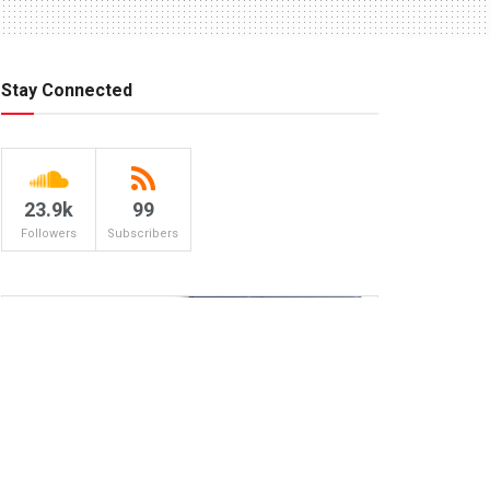
Stay Connected
23.9k
99
Followers
Subscribers