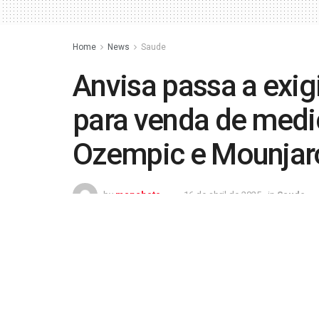
Home
News
Saude
Anvisa passa a exigi
para venda de med
Ozempic e Mounjar
by
manchete
16 de abril de 2025
in
Saude