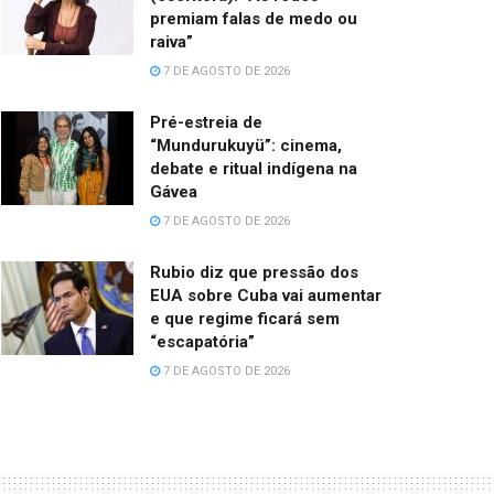
premiam falas de medo ou
raiva”
7 DE AGOSTO DE 2026
Pré-estreia de
“Mundurukuyü”: cinema,
debate e ritual indígena na
Gávea
7 DE AGOSTO DE 2026
Rubio diz que pressão dos
EUA sobre Cuba vai aumentar
e que regime ficará sem
“escapatória”
7 DE AGOSTO DE 2026