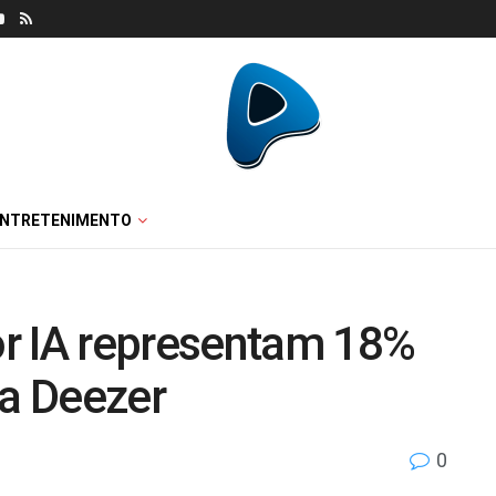
ENTRETENIMENTO
r IA representam 18%
da Deezer
0