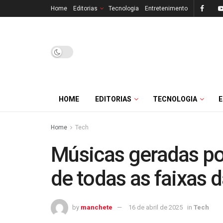
Home
Editorias
Tecnologia
Entretenimento
HOME
EDITORIAS
TECNOLOGIA
Home
Tech
Músicas geradas po
de todas as faixas 
by
manchete
16 de abril de 2025
in
Tech