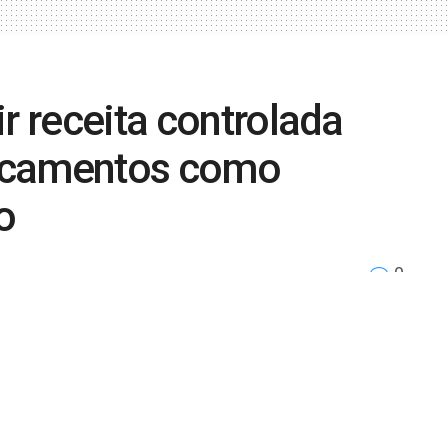
r receita controlada
icamentos como
o
0