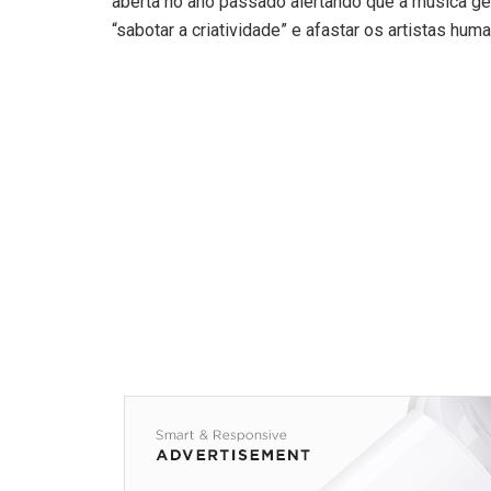
aberta no ano passado alertando que a música ger
“sabotar a criatividade” e afastar os artistas hum