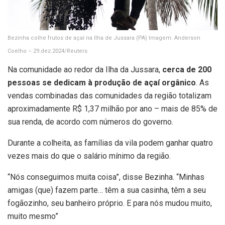
Bezinha colhe frutos de açaí na Ilha de Jussara (PA)
Imagem: Anderson
Coelho – 29.dez.2024/Reuters
Na comunidade ao redor da Ilha da Jussara,
cerca de 200
pessoas se dedicam à produção de açaí orgânico
. As
vendas combinadas das comunidades da região totalizam
aproximadamente R$ 1,37 milhão por ano – mais de 85% de
sua renda, de acordo com números do governo.
Durante a colheita, as famílias da vila podem ganhar quatro
vezes mais do que o salário mínimo da região.
“Nós conseguimos muita coisa”, disse Bezinha. “Minhas
amigas (que) fazem parte… têm a sua casinha, têm a seu
fogãozinho, seu banheiro próprio. E para nós mudou muito,
muito mesmo”