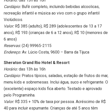
Horário:
das 13h às 16h
Cardápio:
Bufê completo, incluindo bebidas alcoolicas,
recreação infantil e música ao vivo com o grupo infantil
Violúdicos.
Valor:
R$ 385 (adulto); R$ 289 (adolescentes de 13 a 17
anos); R$ 193 (crianças de 6 a 12 anos); R$ 10 (menores de
6 anos)
Reservas:
(24) 99965-2115
Endereço:
Av. Lúcio Costa, 9600 – Barra da Tijuca
Sheraton Grand Rio Hotel & Resort
Horário:
das 13h às 16h
Cardápio:
Pratos típicos, saladas, estação de frutos do mar,
menu kids e sobremesas. Inclui água, suco e refrigerante. O
(excelente) espaço kids fica aberto. Testado e aprovado
pelo Programinha.
Valor:
R$ 335 + 10% de taxa por pessoa. Acréscimo de R$
40 para incluir espumante. Crianças de até 5 anos têm