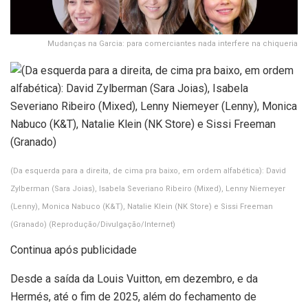
Mudanças na Garcia: para comerciantes nada interfere na chiqueria
(Da esquerda para a direita, de cima pra baixo, em ordem alfabética): David
Zylberman (Sara Joias), Isabela Severiano Ribeiro (Mixed), Lenny Niemeyer
(Lenny), Monica Nabuco (K&T), Natalie Klein (NK Store) e Sissi Freeman
(Granado)
(Reprodução/Divulgação/Internet)
Continua após publicidade
Desde a saída da Louis Vuitton, em dezembro, e da
Hermés, até o fim de 2025, além do fechamento de