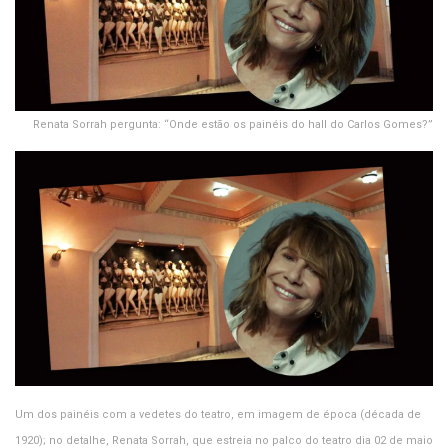
Renata Sorrah pergunta: “Onde estão os painéis do hall do Carlos Gomes?”
Um dos painéis com a vedetes do teatro, em imagem de época (década de
1920); no detalhe, Renata Sorrah, que estreia no palco do teatro dia 02 de maio