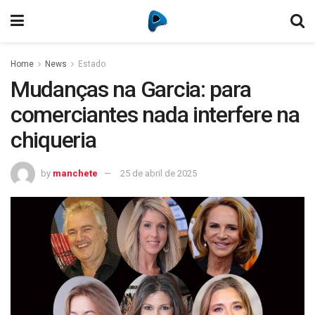
Home
News
Estado
Mudanças na Garcia: para
comerciantes nada interfere na
chiqueria
by
manchete
25 de abril de 2025