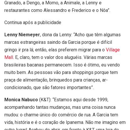
Granado, a Dengo, a Momo, a Animale, a Lenny e
restaurantes como Alessandro e Frederico e o Nôa”.
Continua após a publicidade
Lenny Niemeyer
, dona da Lenny: “Acho que têm algumas
marcas estrangeiras saindo da Garcia porque é difícil
gringo ir pra lá; então, elas preferem migrar para o
Village
Mall
. E, claro, tem o valor dos aluguéis. Várias marcas
brasileiras bacanas permanecem. Isso é ótimo, eu vendo
muito bem. As pessoas vão para shoppings porque tem
praça de alimentação, brinquedos para crianças, ar-
condicionado, que são fatores importantes”.
Monica Nabuco
(K&T): “Estamos aqui desde 1999,
acompanhando tantas mudanças, mas uma coisa nunca
mudou: o charme único do comércio de rua. A Garcia tem
vida, história e é o coração de Ipanema. Não me imagino em
outro lugar! Acabou de abrir, em frente à K&T, uma loja de