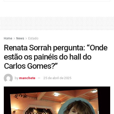
Home
News
Estado
Renata Sorrah pergunta: “Onde
estão os painéis do hall do
Carlos Gomes?”
by
manchete
25 de abril de 2025