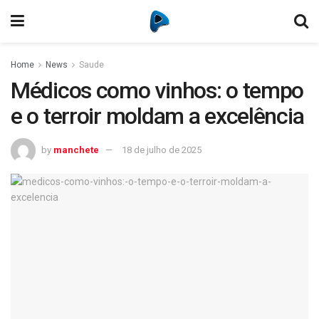
Home
News
Saude
Médicos como vinhos: o tempo
e o terroir moldam a excelência
by
manchete
18 de julho de 2025