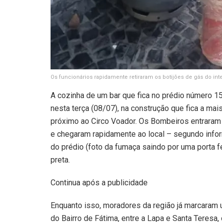
Os funcionários rapidamente retiraram os botijões de gás do int
A cozinha de um bar que fica no prédio número 1
nesta terça (08/07), na construção que fica a ma
próximo ao Circo Voador. Os Bombeiros entraram 
e chegaram rapidamente ao local – segundo informa
do prédio (foto da fumaça saindo por uma porta 
preta.
Continua após a publicidade
Enquanto isso, moradores da região já marcaram u
do Bairro de Fátima, entre a Lapa e Santa Teresa