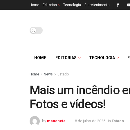
Home
Editorias
Tecnologia
Entretenimento
HOME
EDITORIAS
TECNOLOGIA
Home
News
Estado
Mais um incêndio e
Fotos e vídeos!
by
manchete
8 de julho de 2025
in
Estado