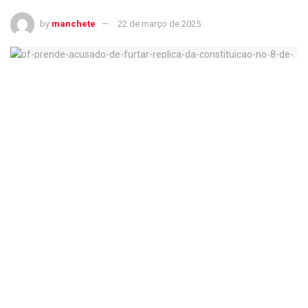
by
manchete
22 de março de 2025
PF prende acusado de furtar réplica da Constituição no 8 de Janeiro
Apoiadores de Bolsonaro invadem prédios dos Três Poderes
(Mateus
Bonomi/Getty Images)