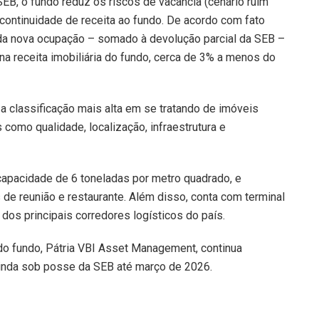
SEB, o fundo reduz os riscos de vacância (cenário ruim
continuidade de receita ao fundo. De acordo com fato
o da nova ocupação – somado à devolução parcial da SEB –
a receita imobiliária do fundo, cerca de 3% a menos do
 a classificação mais alta em se tratando de imóveis
s como qualidade, localização, infraestrutura e
capacidade de 6 toneladas por metro quadrado, e
s de reunião e restaurante. Além disso, conta com terminal
dos principais corredores logísticos do país.
do fundo, Pátria VBI Asset Management, continua
inda sob posse da SEB até março de 2026.