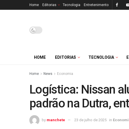
Home
Editorias
Tecnologia
Entretenimento
HOME
EDITORIAS
TECNOLOGIA
Home
News
Economia
Logística: Nissan a
padrão na Dutra, ent
by
manchete
23 de julho de 2025
in
Economi