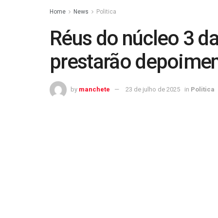
Home
News
Politica
Réus do núcleo 3 da
prestarão depoime
by
manchete
23 de julho de 2025
in
Politica