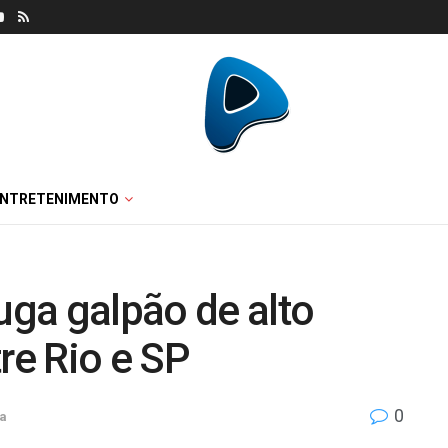
ENTRETENIMENTO
luga galpão de alto
re Rio e SP
0
a