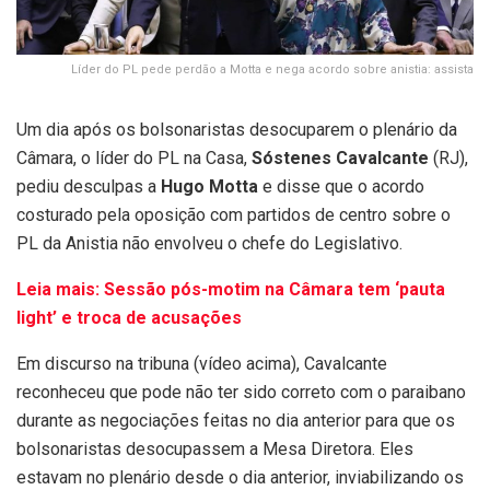
Líder do PL pede perdão a Motta e nega acordo sobre anistia: assista
Um dia após os bolsonaristas desocuparem o plenário da
Câmara, o líder do PL na Casa,
Sóstenes Cavalcante
(RJ),
pediu desculpas a
Hugo Motta
e disse que o acordo
costurado pela oposição com partidos de centro sobre o
PL da Anistia não envolveu o chefe do Legislativo.
Leia mais: Sessão pós-motim na Câmara tem ‘pauta
light’ e troca de acusações
Em discurso na tribuna (vídeo acima), Cavalcante
reconheceu que pode não ter sido correto com o paraibano
durante as negociações feitas no dia anterior para que os
bolsonaristas desocupassem a Mesa Diretora. Eles
estavam no plenário desde o dia anterior, inviabilizando os