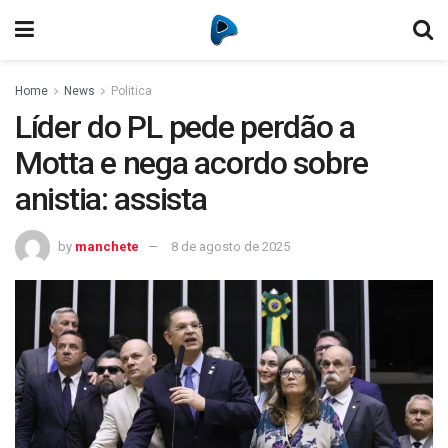
Home
News
Politica
Líder do PL pede perdão a
Motta e nega acordo sobre
anistia: assista
by
manchete
8 de agosto de 2025