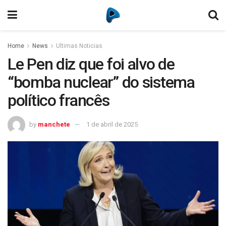
Home
News
Ultimas Noticias
Le Pen diz que foi alvo de
“bomba nuclear” do sistema
político francês
by
manchete
1 de abril de 2025