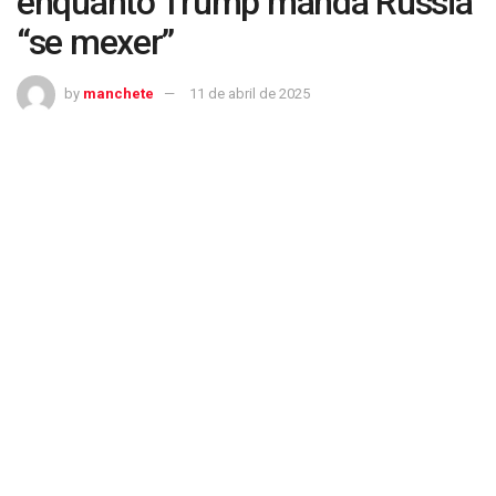
enquanto Trump manda Rússia
“se mexer”
by
manchete
11 de abril de 2025
Enviado dos EUA e Putin se reúnem por quatro horas, enquanto Trump manda
Rússia “se mexer”
Guerra na Ucrânia