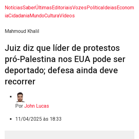
Notícias
Saber
Últimas
Editoriais
Vozes
Política
Ideias
Econom
ia
Cidadania
Mundo
Cultura
Vídeos
Mahmoud Khalil
Juiz diz que líder de protestos
pró-Palestina nos EUA pode ser
deportado; defesa ainda deve
recorrer
Por
John Lucas
11/04/2025 às 18:33