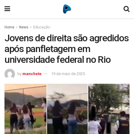
Home
News
Educação
Jovens de direita são agredidos
após panfletagem em
universidade federal no Rio
by
manchete
19 de maio de 2025