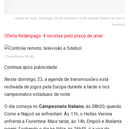
Jogos de hoje, domingo, 23 de fevereiro: onde assistir futebol ao vivo e
horários
Oferta Relâmpago: 4 revistas pelo preço de uma!
(ThinkStock/VEJA)
Continua após publicidade
Neste domingo, 23, a agenda de transmissões está
recheada de jogos pela Europa durante a tarde e nos
campeonatos estaduais de noite.
O dia começa no
Campeonato Italiano
, às 08h30, quando
Como e Napoli se enfrentam. Às 11h, o Hellas Verona
enfrenta a Fiorentina. Mais tarde, às 14h, Empoli e Atalanta
jogam. Fechando o dia na Itália, às 16h45, é a vez de