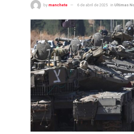
by
manchete
6 de abril de 2025
in
Ultimas No