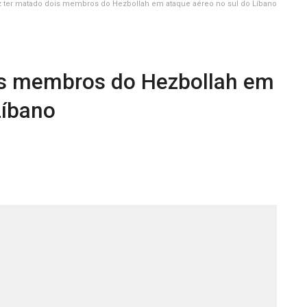
iz ter matado dois membros do Hezbollah em ataque aéreo no sul do Líbano
ois membros do Hezbollah em
Líbano