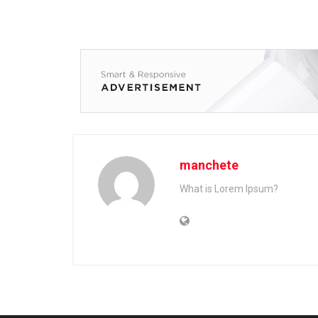
manchete
What is Lorem Ipsum?