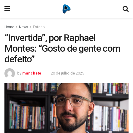
Home
News
Estado
“Invertida”, por Raphael
Montes: “Gosto de gente com
defeito”
by
manchete
20 de julho de 2025