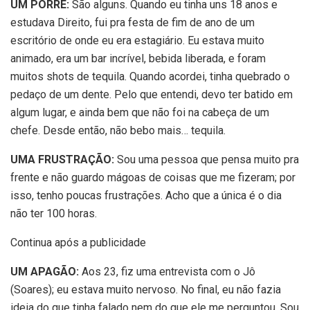
UM PORRE:
São alguns. Quando eu tinha uns 18 anos e
estudava Direito, fui pra festa de fim de ano de um
escritório de onde eu era estagiário. Eu estava muito
animado, era um bar incrível, bebida liberada, e foram
muitos shots de tequila. Quando acordei, tinha quebrado o
pedaço de um dente. Pelo que entendi, devo ter batido em
algum lugar, e ainda bem que não foi na cabeça de um
chefe. Desde então, não bebo mais… tequila.
UMA FRUSTRAÇÃO:
Sou uma pessoa que pensa muito pra
frente e não guardo mágoas de coisas que me fizeram; por
isso, tenho poucas frustrações. Acho que a única é o dia
não ter 100 horas.
Continua após a publicidade
UM APAGÃO:
Aos 23, fiz uma entrevista com o Jô
(Soares); eu estava muito nervoso. No final, eu não fazia
ideia do que tinha falado nem do que ele me perguntou. Sou