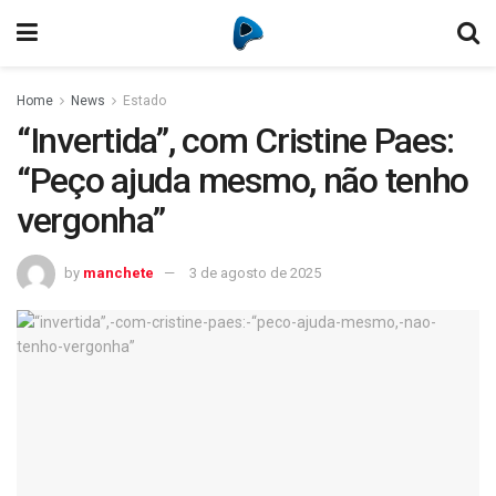
Home
News
Estado
“Invertida”, com Cristine Paes:
“Peço ajuda mesmo, não tenho
vergonha”
by
manchete
3 de agosto de 2025