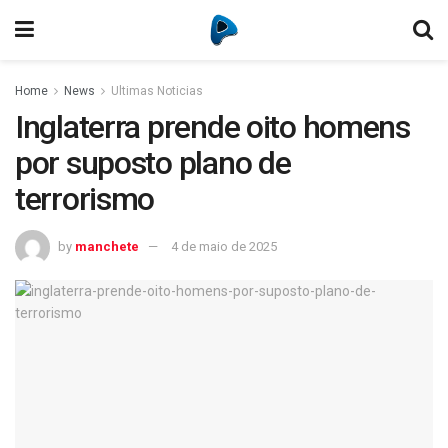
Home
News
Ultimas Noticias
Inglaterra prende oito homens
por suposto plano de
terrorismo
by
manchete
4 de maio de 2025