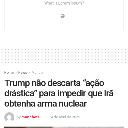
What is Lorem Ipsum?
Home
News
Mundo
Trump não descarta “ação
drástica” para impedir que Irã
obtenha arma nuclear
by
manchete
14 de abril de 2025