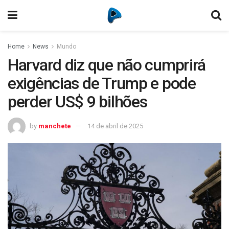
Home
News
Mundo
Harvard diz que não cumprirá
exigências de Trump e pode
perder US$ 9 bilhões
by
manchete
14 de abril de 2025