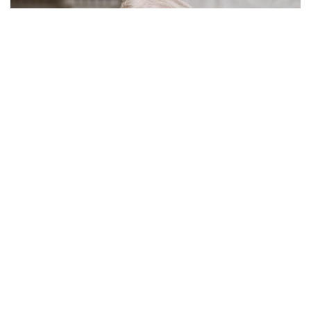
Trump não descarta “ação drástica” para impedir que Irã obtenha arma
nuclear
Últimas
Segunda-feira, 14 de
Abril de 2025