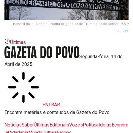
Harvard diz que não cumprirá exigências de Trump e pode perder US$ 9
bilhões
Últimas
Segunda-feira, 14 de
Abril de 2025
ENTRAR
Encontre matérias e conteúdos da Gazeta do Povo
Notícias
Saber
Últimas
Editoriais
Vozes
Política
Ideias
Econom
ia
Cidadania
Mundo
Cultura
Vídeos