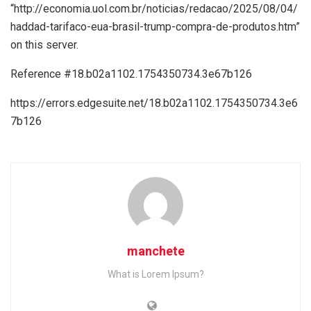
“http://economia.uol.com.br/noticias/redacao/2025/08/04/
haddad-tarifaco-eua-brasil-trump-compra-de-produtos.htm”
on this server.
Reference #18.b02a1102.1754350734.3e67b126
https://errors.edgesuite.net/18.b02a1102.1754350734.3e6
7b126
manchete
What is Lorem Ipsum?