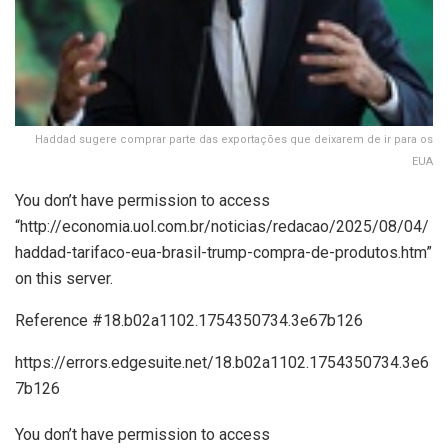
Haddad sugere comprar parte das exportações que deixarem de ir para os
EUA
You don’t have permission to access
“http://economia.uol.com.br/noticias/redacao/2025/08/04/
haddad-tarifaco-eua-brasil-trump-compra-de-produtos.htm”
on this server.
Reference #18.b02a1102.1754350734.3e67b126
https://errors.edgesuite.net/18.b02a1102.1754350734.3e6
7b126
You don’t have permission to access