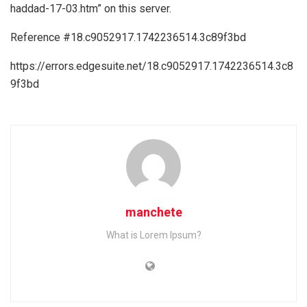
haddad-17-03.htm” on this server.
Reference #18.c9052917.1742236514.3c89f3bd
https://errors.edgesuite.net/18.c9052917.1742236514.3c8
9f3bd
manchete
What is Lorem Ipsum?