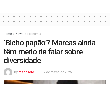
Home
News
Economia
‘Bicho papão’? Marcas ainda
têm medo de falar sobre
diversidade
by
manchete
17 de março de 2025