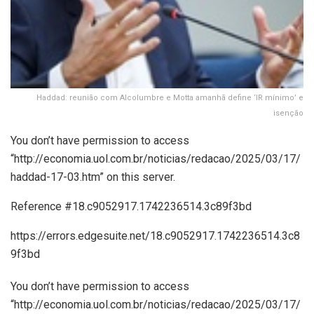
Haddad: reunião com Alcolumbre e Motta amanhã define ‘IR mínimo’ e
isenção
You don’t have permission to access
“http://economia.uol.com.br/noticias/redacao/2025/03/17/
haddad-17-03.htm” on this server.
Reference #18.c9052917.1742236514.3c89f3bd
https://errors.edgesuite.net/18.c9052917.1742236514.3c8
9f3bd
You don’t have permission to access
“http://economia.uol.com.br/noticias/redacao/2025/03/17/