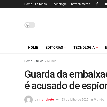
Home
Editorias
Tecnologia
Entretenimento
HOME
EDITORIAS
TECNOLOGIA
Home
News
Mundo
Guarda da embaixa
é acusado de espion
by
manchete
23 de julho de 2025
in
Mundo