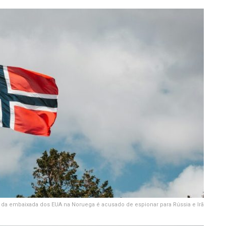
 da embaixada dos EUA na Noruega é acusado de espionar para Rússia e Irã