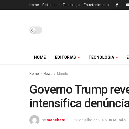
Home
Editorias
Tecnologia
Entretenimento
HOME
EDITORIAS
TECNOLOGIA
Home
News
Mundo
Governo Trump revel
intensifica denúnc
by
manchete
23 de julho de 2025
in
Mundo