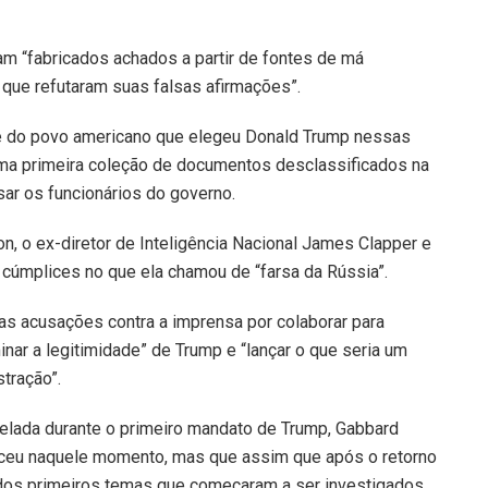
ram “fabricados achados a partir de fontes de má
l que refutaram suas falsas afirmações”.
ade do povo americano que elegeu Donald Trump nessas
 uma primeira coleção de documentos desclassificados na
ar os funcionários do governo.
ton, o ex-diretor de Inteligência Nacional James Clapper e
cúmplices no que ela chamou de “farsa da Rússia”.
as acusações contra a imprensa por colaborar para
minar a legitimidade” de Trump e “lançar o que seria um
tração”.
elada durante o primeiro mandato de Trump, Gabbard
eceu naquele momento, mas que assim que após o retorno
 dos primeiros temas que começaram a ser investigados.