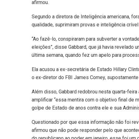
afirmou.
Segundo a diretora de Inteligência americana, fo
qualidade, suprimiram provas e inteligência críve
“Ao fazê-lo, conspiraram para subverter a vont
eleições”, disse Gabbard, que já havia revelado
última semana, quando fez um apelo para process
Ela acusou a ex-secretária de Estado Hillary Clin
o ex-diretor do FBI James Comey, supostamente 
Além disso, Gabbard redobrou nesta quarta-feira 
amplificar “essa mentira com o objetivo final de 
golpe de Estado de anos contra ele e sua Adminis
Questionado por que essa informação não foi rev
afirmou que não pode responder pelo que acont
do republicano ao poder em janeiro, esse foi um