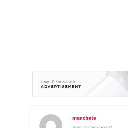
manchete
What is Lorem Ipsum?