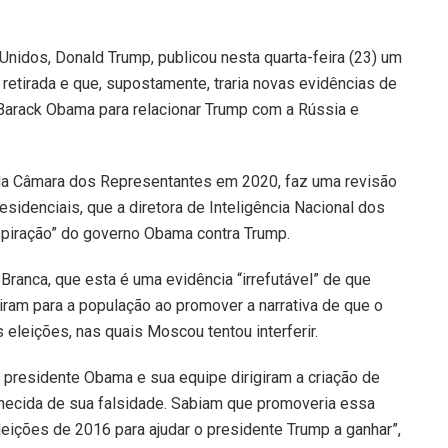
nidos, Donald Trump, publicou nesta quarta-feira (23) um
oi retirada e que, supostamente, traria novas evidências de
 Barack Obama para relacionar Trump com a Rússia e
ia da Câmara dos Representantes em 2020, faz uma revisão
sidenciais, que a diretora de Inteligência Nacional dos
spiração” do governo Obama contra Trump.
Branca, que esta é uma evidência “irrefutável” de que
ram para a população ao promover a narrativa de que o
 eleições, nas quais Moscou tentou interferir.
o presidente Obama e sua equipe dirigiram a criação de
hecida de sua falsidade. Sabiam que promoveria essa
s eleições de 2016 para ajudar o presidente Trump a ganhar”,