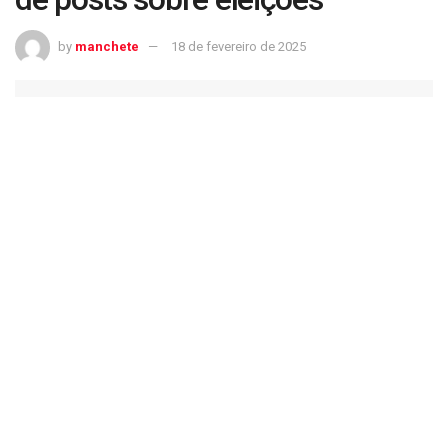
by
manchete
18 de fevereiro de 2025
X contesta decisão judicial da Alemanha para divulgar dados de posts sobre
eleições