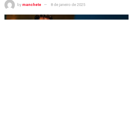
by
manchete
8 de janeiro de 2025
Trudeau e líder da oposição no Canadá reiteram que país não vai se tornar
estado dos EUA