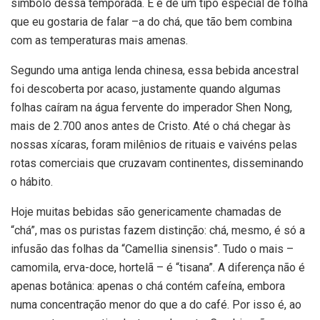
símbolo dessa temporada. E é de um tipo especial de folha
que eu gostaria de falar –a do chá, que tão bem combina
com as temperaturas mais amenas.
Segundo uma antiga lenda chinesa, essa bebida ancestral
foi descoberta por acaso, justamente quando algumas
folhas caíram na água fervente do imperador Shen Nong,
mais de 2.700 anos antes de Cristo. Até o chá chegar às
nossas xícaras, foram milênios de rituais e vaivéns pelas
rotas comerciais que cruzavam continentes, disseminando
o hábito.
Hoje muitas bebidas são genericamente chamadas de
“chá”, mas os puristas fazem distinção: chá, mesmo, é só a
infusão das folhas da “Camellia sinensis”. Tudo o mais –
camomila, erva-doce, hortelã – é “tisana”. A diferença não é
apenas botânica: apenas o chá contém cafeína, embora
numa concentração menor do que a do café. Por isso é, ao