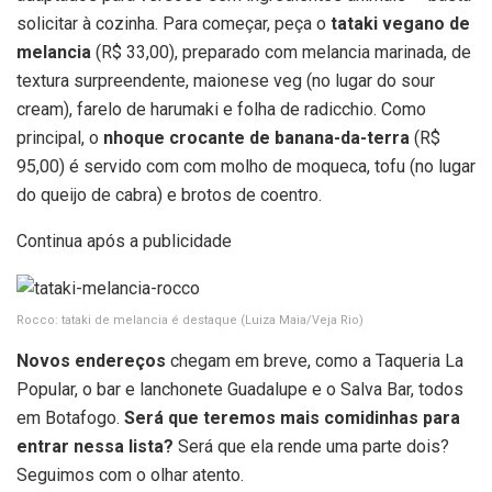
solicitar à cozinha. Para começar, peça o
tataki vegano de
melancia
(R$ 33,00), preparado com melancia marinada, de
textura surpreendente, maionese veg (no lugar do sour
cream), farelo de harumaki e folha de radicchio. Como
principal, o
nhoque crocante de banana-da-terra
(R$
95,00) é servido com com molho de moqueca, tofu (no lugar
do queijo de cabra) e brotos de coentro.
Continua após a publicidade
Rocco: tataki de melancia é destaque
(Luiza Maia/Veja Rio)
Novos endereços
chegam em breve, como a Taqueria La
Popular, o bar e lanchonete Guadalupe e o Salva Bar, todos
em Botafogo.
Será que teremos mais comidinhas para
entrar nessa lista?
Será que ela rende uma parte dois?
Seguimos com o olhar atento.