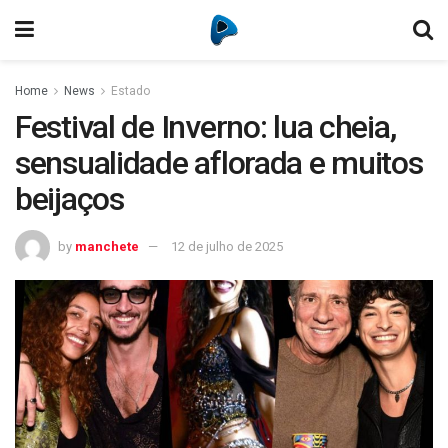
Home
News
Estado
Festival de Inverno: lua cheia,
sensualidade aflorada e muitos
beijaços
by
manchete
12 de julho de 2025