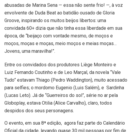
abusadas de Marina Sena — essa não sente frio! —, à voz
envolvente de Duda Beat ao batidão ousado de Gloria
Groove, inspirando os muitos beijos libertos: uma
convidada 60+ dizia que não tinha essa liberdade em sua
época, de “beijaço com vontade mesmo, de moços e
moços, moças e moças, meio moços e meias moças…
Jovens, uma maravilha!”.
Entre os convidados dos produtores Liège Monteiro e
Luiz Fernando Coutinho e de Leo Marçal, da novela “Vale
Tudo” estavam Thiago (Pedro Waddington), muito acessado
para selfies; o mordomo Eugenio (Luis Salém), e Sardinha
(Lucas Leto). Já de “Guerreiros do sol”, série no ar pela
Globoplay, estava Otilia (Alice Carvalho), claro, todos
despidos dos seus personagens.
O evento, em sua 8ª edição, agora faz parte do Calendário
Oficial da cidade, levando quase 30 mil pessoas por fim de