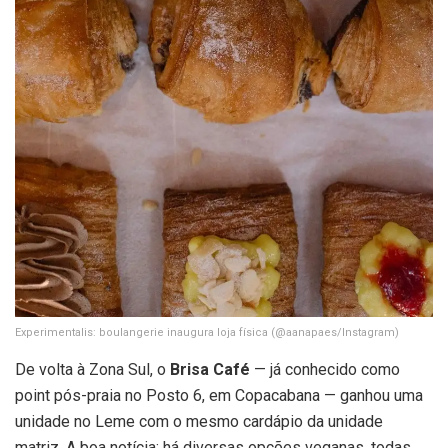
Experimentalis: boulangerie inaugura loja física
(@aanapaes/Instagram)
De volta à Zona Sul, o
Brisa Café
— já conhecido como
point pós-praia no Posto 6, em Copacabana — ganhou uma
unidade no Leme com o mesmo cardápio da unidade
matriz. A boa notícia: há diversas opções veganas, todas