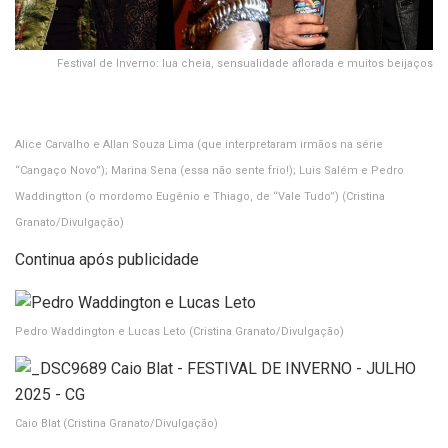
Festival de Inverno: lua cheia, sensualidade aflorada e muitos beijaços
Alice Carvalho e Allan Souza Lima (que interpretaram irmãos na série
“Cangaço Novo”); Marina Sena (essa não sente frio!); Luis Salém e Pedro
Waddingtton (o mordomo Eugênio e Thiago, de “Vale Tudo”)
(Cristina
Granato/Divulgação)
Continua após publicidade
Pedro Waddington e Lucas Leto
(Cristina Granato/Divulgação)
Caio Blat
(Cristina Granato/Divulgação)