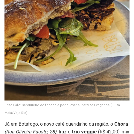
Brisa Café: sanduíche de focaccia pode levar substitutos veganos
(Luiza
Maia/Veja Rio)
Já em Botafogo, o novo café queridinho da região, o
Chora
(Rua Oliveira Fausto, 28),
traz o
trio veggie
(R$ 42,00): mix