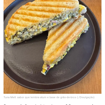
Tuna Melt: sabor que lembra atum e base de grão-de-bico
(./Divulgação)