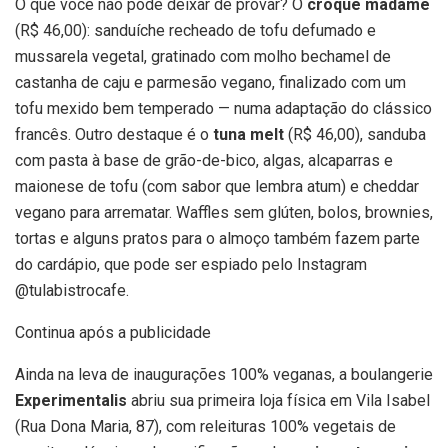
O que você não pode deixar de provar? O
croque madame
(R$ 46,00): sanduíche recheado de tofu defumado e
mussarela vegetal, gratinado com molho bechamel de
castanha de caju e parmesão vegano, finalizado com um
tofu mexido bem temperado — numa adaptação do clássico
francês. Outro destaque é o
tuna melt
(R$ 46,00), sanduba
com pasta à base de grão-de-bico, algas, alcaparras e
maionese de tofu (com sabor que lembra atum) e cheddar
vegano para arrematar. Waffles sem glúten, bolos, brownies,
tortas e alguns pratos para o almoço também fazem parte
do cardápio, que pode ser espiado pelo Instagram
@tulabistrocafe.
Continua após a publicidade
Ainda na leva de inaugurações 100% veganas, a boulangerie
Experimentalis
abriu sua primeira loja física em Vila Isabel
(Rua Dona Maria, 87), com releituras 100% vegetais de