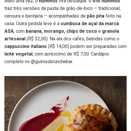
Mais uma vez, o
hummus
vira destaque: o
trio hummus
traz três versões da pasta de grão-de-bico — tradicional,
cenoura e berinjela — acompanhadas de
pão pita
feito na
casa. Outra pedida leve é a
cumbuca de açaí da marca
ASA
, com
banana, morango, chips de coco
e
granola
artesanal
(R$ 32,00). Na ala dos cafés, bebidas como o
cappuccino italiano
(R$ 14,00) podem ser preparadas com
leite vegetal
, com acréscimo de R$ 7,00. Cardápio
completo no @guimasbrunchebar.