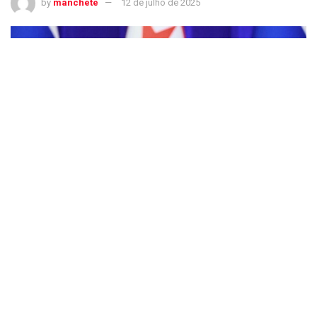
by
manchete
12 de julho de 2025
Kim Jong-un recebe chanceler russo para discutir apoio militar na Ucrânia