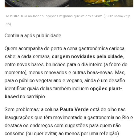
Do bistrô Tula ao Rocco: opções veganas que valem a visita
(Luiza Maia/Veja
Rio)
Continua após publicidade
Quem acompanha de perto a cena gastronômica carioca
sabe: a cada semana,
surgem novidades pela cidade
,
entre novos bares, brunches para o dia inteiro (a febre do
momento), menus renovados e outras boas-novas. Mas,
para o público vegetariano e vegano, ainda é um desafio
identificar quais delas também incluem
opções plant-
based
no cardápio.
Sem problemas: a coluna
Pauta Verde
está de olho nas
inaugurações que têm movimentado a gastronomia no Rio e
destaca os endereços com sugestões para quem não
consome (ou quer evitar, ao menos por uma refeição)