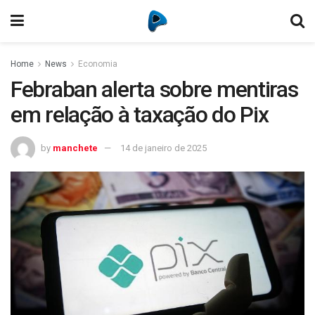
Home
News
Economia
Febraban alerta sobre mentiras
em relação à taxação do Pix
by
manchete
14 de janeiro de 2025